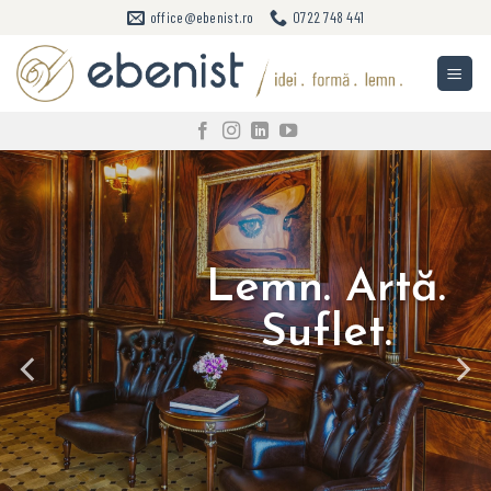
Sari
office@ebenist.ro
0722 748 441
la
conținut
Dăm
Aducem natura
Lemn. Artă.
Eleganță și
contur viselor
în casa ta!
Suflet.
confort
tale!