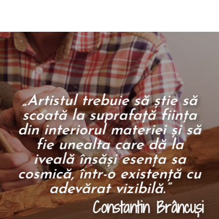
„Artistul trebuie să ştie să
scoată la suprafaţă fiinţa
din interiorul materiei şi să
fie unealta care dă la
iveală însăşi esenţa sa
cosmică, într-o existenţă cu
adevărat vizibilă.”
Constantin Brâncuși